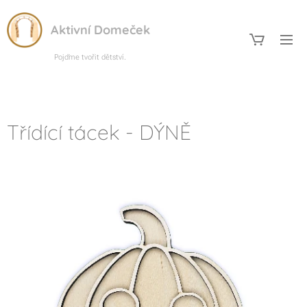
Aktivní Domeček
Pojďme tvořit dětství.
Třídící tácek - DÝNĚ