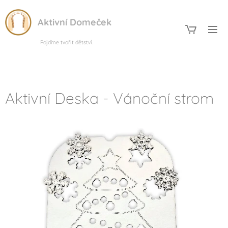
Aktivní Domeček
Pojďme tvořit dětství.
Aktivní Deska - Vánoční strom